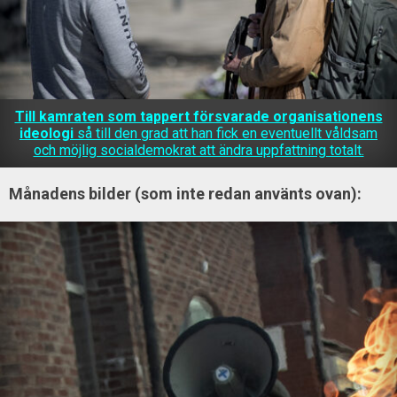
Till kamraten som tappert försvarade organisationens
ideologi
så till den grad att han fick en eventuellt våldsam
och möjlig socialdemokrat att ändra uppfattning totalt.
Månadens bilder (som inte redan använts ovan):