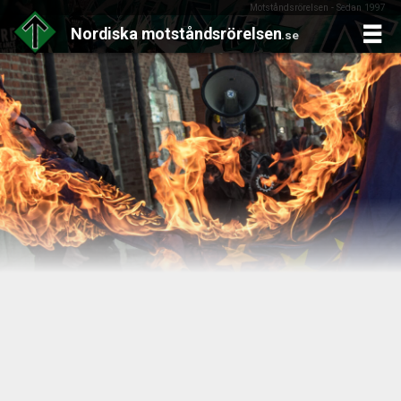
Motståndsrörelsen - Sedan 1997
Nordiska
motståndsrörelsen
.se
Skip
to
content