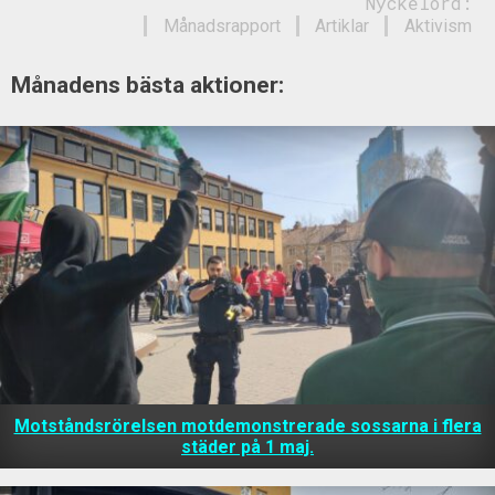
Nyckelord:
Månadsrapport
Artiklar
Aktivism
Månadens bästa aktioner:
Motståndsrörelsen motdemonstrerade sossarna i flera
städer på 1 maj.