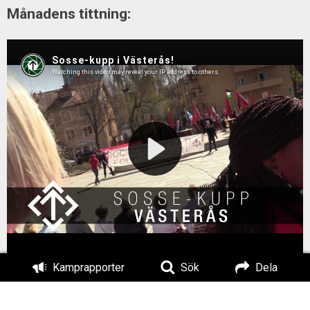
Månadens tittning:
Kamprapporter
Sök
Dela
Månaden med Motståndsrörelsen
När kalendern slagit om till ny månad