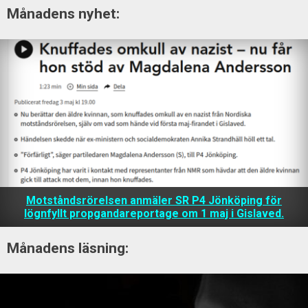
Månadens nyhet:
Motståndsrörelsen anmäler SR P4 Jönköping för
lögnfyllt propgandareportage om 1 maj i Gislaved.
Månadens läsning: