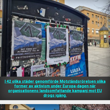
I 42 olika städer genomförde Motståndsrörelsen olika
former av aktivism under Europa-dagen när
organisationens landsomfattande kampanj mot EU
drogs igång.