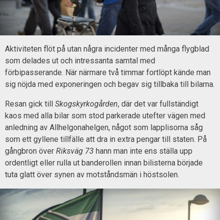
Aktiviteten flöt på utan några incidenter med många flygblad
som delades ut och intressanta samtal med
förbipasserande. När närmare två timmar fortlöpt kände man
sig nöjda med exponeringen och begav sig tillbaka till bilarna.
Resan gick till
Skogskyrkogården
, där det var fullständigt
kaos med alla bilar som stod parkerade utefter vägen med
anledning av Allhelgonahelgen, något som lapplisorna såg
som ett gyllene tillfälle att dra in extra pengar till staten. På
gångbron över
Riksväg 73
hann man inte ens ställa upp
ordentligt eller rulla ut banderollen innan bilisterna började
tuta glatt över synen av motståndsmän i höstsolen.