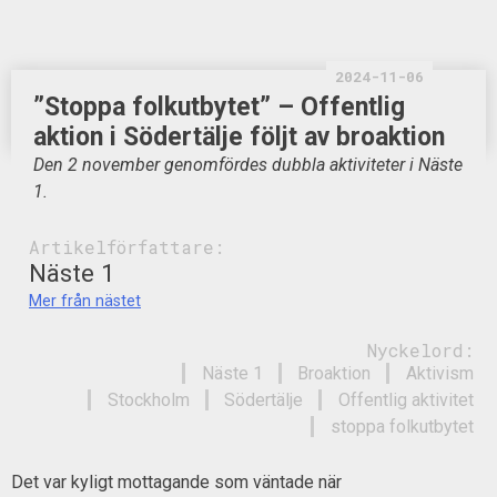
2024-11-06
”Stoppa folkutbytet” – Offentlig
aktion i Södertälje följt av broaktion
Den 2 november genomfördes dubbla aktiviteter i Näste
1.
Artikelförfattare:
Näste 1
Mer från nästet
Nyckelord:
Näste 1
Broaktion
Aktivism
Stockholm
Södertälje
Offentlig aktivitet
stoppa folkutbytet
Det var kyligt mottagande som väntade när