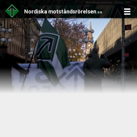
Motståndsrörelsen - Sedan 1997
Nordiska
motståndsrörelsen
.se
Skip
to
content