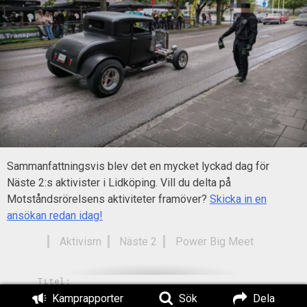
Sammanfattningsvis blev det en mycket lyckad dag för
Näste 2:s aktivister i Lidköping. Vill du delta på
Motståndsrörelsens aktiviteter framöver?
Skicka in en
ansökan redan idag!
Aktivism
Näste 2
Power Big Meet
Titel:
Aktivister från Näste 2 engagerade
Kamprapporter
Sök
Dela
sig under Power Big Meet i