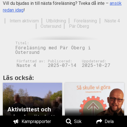
Vill du bjudas in till nästa föreläsning? Tveka då inte –
ansök
redan idag
!
Intern aktivism
Utbildning
Föreläsning
Näste 4
Östersund
Pär Öberg
Titel:
Föreläsning med Pär Öberg i
Östersund
Författad av:
Publicerad:
Uppdaterad:
Naste 4
2025-07-14
2025-10-27
Läs också:
Aktivisttest och
månadsmöte i ett
Pär Öberg föreläste
Kamprapporter
Sök
Dela
soligt Östersund
för nationella i Borås