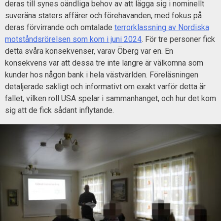
deras till synes oändliga behov av att lägga sig i nominellt
suveräna staters affärer och förehavanden, med fokus på
deras förvirrande och omtalade
terrorklassning av Nordiska
motståndsrörelsen som kom i juni 2024
. För tre personer fick
detta svåra konsekvenser, varav Öberg var en. En
konsekvens var att dessa tre inte längre är välkomna som
kunder hos någon bank i hela västvärlden. Föreläsningen
detaljerade sakligt och informativt om exakt varför detta är
fallet, vilken roll USA spelar i sammanhanget, och hur det kom
sig att de fick sådant inflytande.