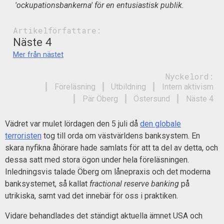
'ockupationsbankerna' för en entusiastisk publik.
Artikelförfattare:
Näste 4
Mer från nästet
Nyckelord:
Föreläsning
Utbildning
Intern aktivism
Pär Öberg
Östersund
Näste 4
Vädret var mulet lördagen den 5 juli då
den globale
terroristen
tog till orda om västvärldens banksystem. En
skara nyfikna åhörare hade samlats för att ta del av detta, och
dessa satt med stora ögon under hela föreläsningen.
Inledningsvis talade Öberg om lånepraxis och det moderna
banksystemet, så kallat
fractional reserve banking
på
utrikiska, samt vad det innebär för oss i praktiken.
Vidare behandlades det ständigt aktuella ämnet USA och