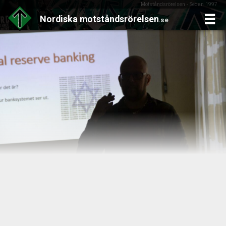
Motståndsrörelsen - Sedan 1997
Nordiska
motståndsrörelsen
.se
Skip
to
content