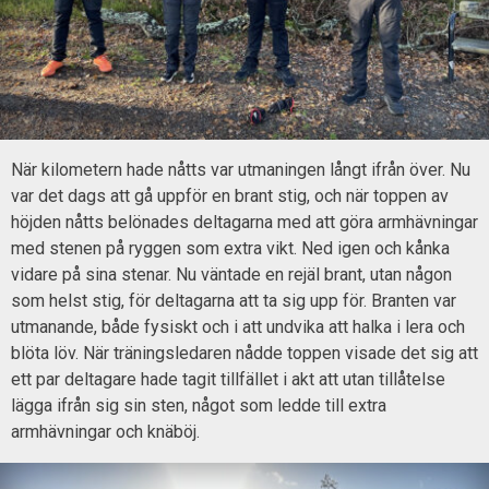
När kilometern hade nåtts var utmaningen långt ifrån över. Nu
var det dags att gå uppför en brant stig, och när toppen av
höjden nåtts belönades deltagarna med att göra armhävningar
med stenen på ryggen som extra vikt. Ned igen och kånka
vidare på sina stenar. Nu väntade en rejäl brant, utan någon
som helst stig, för deltagarna att ta sig upp för. Branten var
utmanande, både fysiskt och i att undvika att halka i lera och
blöta löv. När träningsledaren nådde toppen visade det sig att
ett par deltagare hade tagit tillfället i akt att utan tillåtelse
lägga ifrån sig sin sten, något som ledde till extra
armhävningar och knäböj.