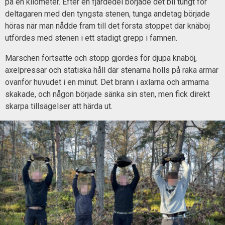
på en kilometer. Efter en fjärdedel började det bli tungt för
deltagaren med den tyngsta stenen, tunga andetag började
höras när man nådde fram till det första stoppet där knäböj
utfördes med stenen i ett stadigt grepp i famnen.
Marschen fortsatte och stopp gjordes för djupa knäböj,
axelpressar och statiska håll där stenarna hölls på raka armar
ovanför huvudet i en minut. Det brann i axlarna och armarna
skakade, och någon började sänka sin sten, men fick direkt
skarpa tillsägelser att härda ut.