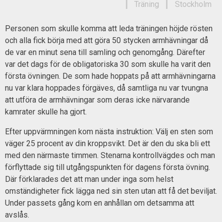
Träning
Stockholm
Personen som skulle komma att leda träningen höjde rösten
och alla fick börja med att göra 50 stycken armhävningar då
de var en minut sena till samling och genomgång. Därefter
var det dags för de obligatoriska 30 som skulle ha varit den
första övningen. De som hade hoppats på att armhävningarna
nu var klara hoppades förgäves, då samtliga nu var tvungna
att utföra de armhävningar som deras icke närvarande
kamrater skulle ha gjort.
Efter uppvärmningen kom nästa instruktion: Välj en sten som
väger 25 procent av din kroppsvikt. Det är den du ska bli ett
med den närmaste timmen. Stenarna kontrollvägdes och man
förflyttade sig till utgångspunkten för dagens första övning.
Där förklarades det att man under inga som helst
omständigheter fick lägga ned sin sten utan att få det beviljat.
Under passets gång kom en anhållan om detsamma att
avslås.