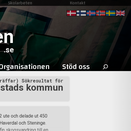
Skolarbeten
Kontakt
en
.se
Sök
Organisationen
Stöd oss
efter:
räffar) Sökresultat för
stads kommun
2 ute och delade ut 450
 Haverdal och Steninge.
in skogsvandring till en