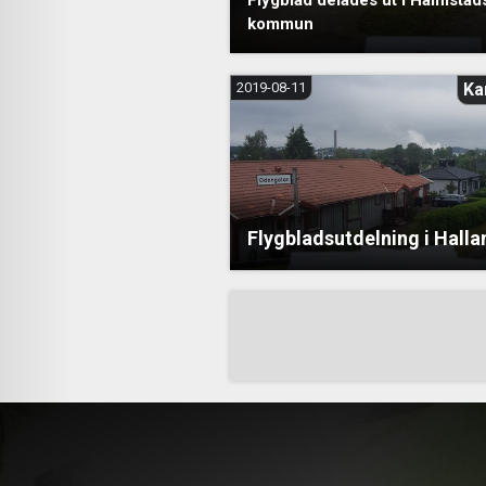
Flygblad delades ut i Halmstad
kommun
2019-08-11
Ka
Flygbladsutdelning i Halla