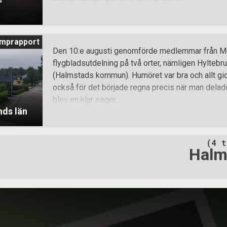
s
mprapport
Den 10:e augusti genomförde medlemmar från M
flygbladsutdelning på två orter, nämligen Hyltebr
(Halmstads kommun). Humöret var bra och allt gic
också för det började regna precis när man delade
blev en klar seger.
nds län
(4 t
Halm