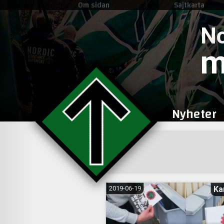
Om sidan
Sajtkarta
No
m
Nyheter
2019-06-19
Ka