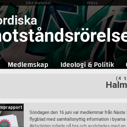
Vårt material
Press
Skip
to
rdiska
content
otståndsrörels
Medlemskap
Ideologi & Politik
(4 t
Halm
mprapport
Söndagen den 16 juni var medlemmar från Näste 
flygblad med samhällsnyttig information i byarna
Aktiviteten rullade på bra och avslutades med en f