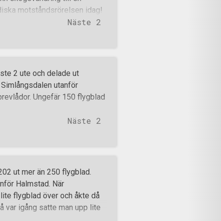
ordiska motståndsrörelsen idag!
Näste 2
ste 2 ute och delade ut
t Simlångsdalen utanför
brevlådor. Ungefär 150 flygblad
Näste 2
2 ut mer än 250 flygblad.
anför Halmstad. När
ite flygblad över och åkte då
då var igång satte man upp lite