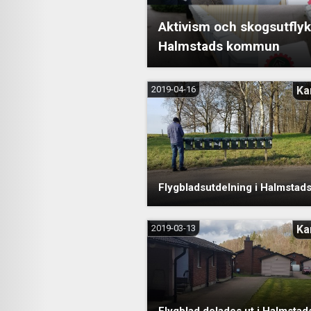
Aktivism och skogsutflyk
Halmstads kommun
2019-04-16
Ka
Flygbladsutdelning i Halmsta
2019-03-13
Ka