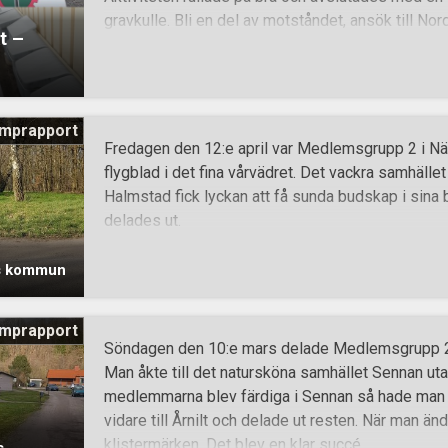
gravkulle. Bli en del av motståndet, ansök till N
t –
mprapport
Fredagen den 12:e april var Medlemsgrupp 2 i Nä
flygblad i det fina vårvädret. Det vackra samhälle
Halmstad fick lyckan att få sunda budskap i sina 
delades ut.
ds kommun
mprapport
Söndagen den 10:e mars delade Medlemsgrupp 20
Man åkte till det natursköna samhället Sennan ut
medlemmarna blev färdiga i Sennan så hade man l
vidare till Årnilt och delade ut resten. När man än
klistermärken. Det blev en klar succé.