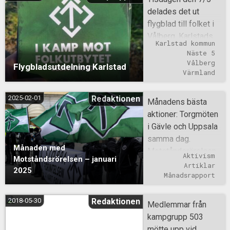
delades det ut
flygblad till folket i
Vålberg, Karlstads
Karlstad kommun
kommun.
Näste 5
Vålberg
Flygbladsutdelning Karlstad
Värmland
2025-02-01
Redaktionen
Månadens bästa
aktioner: Torgmöten
i Gävle och Uppsala
samma dag.
Månaden med
Motståndsrörelsen
Aktivism
Motståndsrörelsen – januari
deltog på konferens
Artiklar
2025
i Tyskland. En
Månadsrapport
händelserik
skogsvandring i
2018-05-30
Redaktionen
Medlemmar från
Näste 7. Månadens
kampgrupp 503
”shoutout”:
mötte upp vid