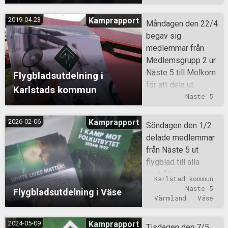
2019-04-23
Kamprapport
Måndagen den 22/4
begav sig
medlemmar från
Medlemsgrupp 2 ur
Näste 5 till Molkom
Flygbladsutdelning i
för att dela ut
Karlstads kommun
flygblad till husen i
Näste 5
byn. Cirka 200
hushåll fick
2026-02-06
Kamprapport
Söndagen den 1/2
propaganda.
delade medlemmar
från Näste 5 ut
flygblad till alla
hushåll i Väse,
Karlstad kommun
Karlstads kommun.
Näste 5
Flygbladsutdelning i Väse
Det sattes även upp
Värmland
Väse
klistermärken.
2024-05-09
Kamprapport
Tisdagen den 7/5