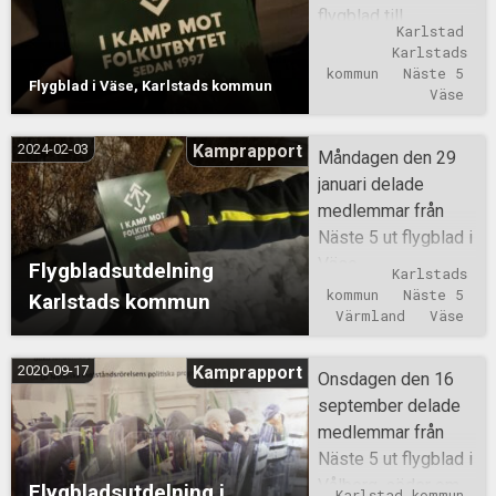
flygblad till
Karlstad
Väseborna i
Karlstads 
Karlstads kommun.
kommun
Näste 5
Flygblad i Väse, Karlstads kommun
Väse
2024-02-03
Kamprapport
Måndagen den 29
januari delade
medlemmar från
Näste 5 ut flygblad i
Väse.
Flygbladsutdelning
Karlstads 
kommun
Näste 5
Karlstads kommun
Värmland
Väse
2020-09-17
Kamprapport
Onsdagen den 16
september delade
medlemmar från
Näste 5 ut flygblad i
Vålberg, söder om
Flygbladsutdelning i
Karlstad kommun