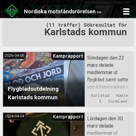
Motståndsrörelsen - Sedan 1997
Nordiska
motståndsrörelsen
.se
Skip
(11 träffar) Sökresultat för
to
Karlstads kommun
content
2026-04-06
Kamprapport
Söndagen den 22
mars delade
medlemmar ut
flygblad samt satte
upp klistermärken i
Flygbladsutdelning
Karlstads kommun.
Karlstad
Näste 
Karlstads kommun
5
Värmland
2024-04-04
Kamprapport
Lördagen den 30
mars delade
medlemmar ut