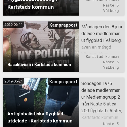
Karlstad.
Näste 5
Karlstads kommun
Vålberg
2020-06-11
Kamprapport
Måndagen den 8 juni
delade medlemmar
ut flygblad i Vålberg,
även en mängd
klistermärken
Karlstad kommun
sattes upp i
Näste 5
Basaktivism i Karlstads kommun
området.
Vålberg
2019-05-21
Kamprapport
Söndagen 19/5
delade medlemmar
ur Medlemsgrupp 2
från Näste 5 ut ca
200 flygblad i Alster,
Antiglobalistiska flygblad
Karlstads kommun.
utdelade i Karlstads kommun
Näste 5