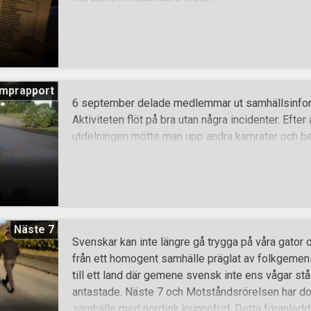
mprapport
6 september delade medlemmar ut samhällsinforma
Aktiviteten flöt på bra utan några incidenter. Efter
utdelningen mötte man upp andra kamrater och beg
Näste 7
Svenskar kan inte längre gå trygga på våra gator o
från ett homogent samhälle präglat av folkgemens
till ett land där gemene svensk inte ens vågar stå 
antastade. Näste 7 och Motståndsrörelsen har doc
samhälle med nordisk kvinnofrid. Detta föranledd