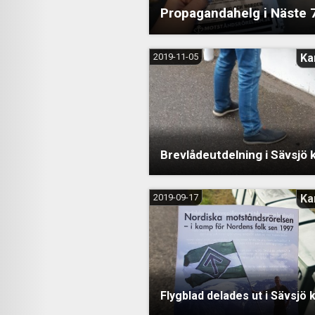
Propagandahelg i Näste 
2019-11-05
Ka
Brevlådeutdelning i Sävsj
2019-09-17
Ka
Flygblad delades ut i Sävsj