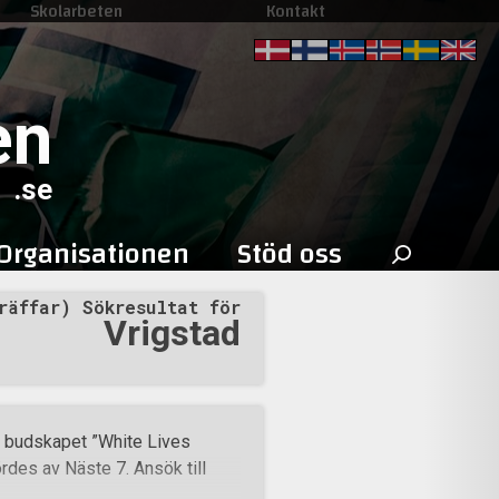
Skolarbeten
Kontakt
en
.se
Sök
Organisationen
Stöd oss
efter:
räffar) Sökresultat för
Vrigstad
d budskapet ”White Lives
fördes av Näste 7. Ansök till