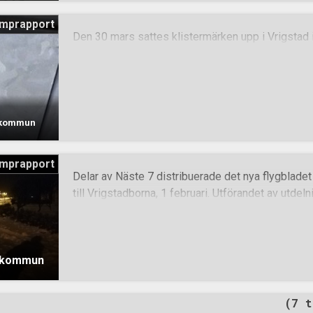
mprapport
Den 30 mars sattes klistermärken upp i Vrigstad
ö kommun
mprapport
Delar av Näste 7 distribuerade det nya flygbladet
till Vrigstadborna, 1 februari. Utförandet av utdeln
jö kommun
(7 t