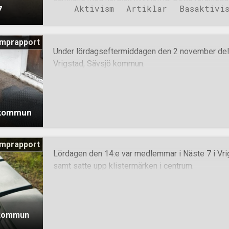
Aktivism
Artiklar
Basaktivi
7
kamphelg där de täckte de tre länen som finns in
Rapporterna är indelade inom de olika länen med
kommunerna. Jönköping län Aneby, Aneby kommun
mprapport
Virserum, Hultsfred kommun. Gränna, Jönköping 
Under lördagseftermiddagen den 2 november delade
kommun. Anneberg, Nässjö kommun. Bodafors, Nä
Vrigstad, Sävsjö kommun.
Sävsjö kommun. Vrigstad, Sävsjö kommun. Värn
län Rälla, Borgholm kommun. Rälla, Borgholm ko
kommun. Algutsrum, Mörbylånga kommun. Glömm
ö kommun
mprapport
Lördagen den 14:e var medlemmar i Näste 7 i Vri
samt satte upp klistermärken i centrum.
ö kommun