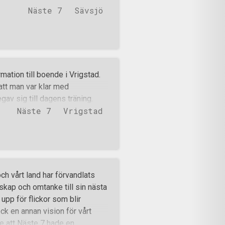
Näste 7
Sävsjö
tion till boende i Vrigstad.
 att man var klar med
av sig till dagens träning.
Näste 7
Vrigstad
ch vårt land har förvandlats
kap och omtanke till sin nästa
upp för flickor som blir
k en annan vision för vårt
e att Näste 7 hade en