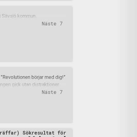
 i Sävsjö kommun.
Näste 7
 ”Revolutionen börjar med dig!”
ingen gick utan distraktioner.
Näste 7
räffar) Sökresultat för