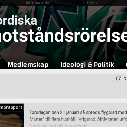
Vårt material
Press
Skip
to
rdiska
content
otståndsrörels
Medlemskap
Ideologi & Politik
(7 t
mprapport
Torsdagen den 21 januari så spreds flygblad me
Matter” till flera hushåll i Vrigstad. Aktiviteten ut
Nordiska motståndsrörelsen!