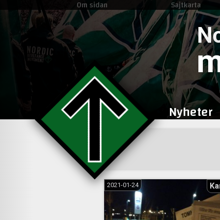
Om sidan
Sajtkarta
No
m
Nyheter
2021-01-24
Ka