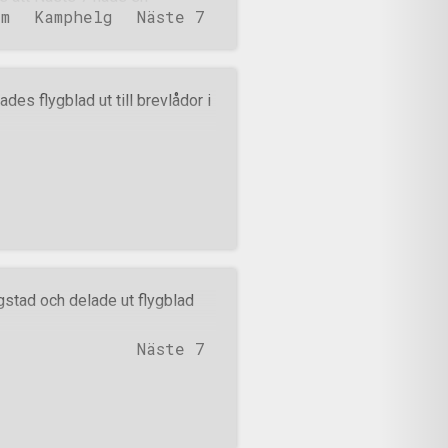
sm
Kamphelg
Näste 7
om nästets gränser.
 bokstavsordning efter
. Eksjö, Eksjö kommun.
kommun. Tenhult, Jönköping
s flygblad ut till brevlådor i
ssjö kommun. Vrigstad,
amo, Värnamo kommun. Kalmar
mmun. Algutsrum, Mörbylånga
inge, Mörbylånga kommun. Glö
gstad och delade ut flygblad
Näste 7