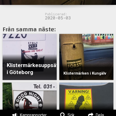
Publicerad:
2020-05-03
Från samma näste:
Klistermärkesuppsättning
i Göteborg
Klistermärken i Kungälv
Klistermärkesuppsättning
Klistermärkesuppsät
Kamprapporter
Sök
Dela