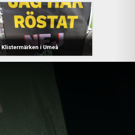
Klistermärken i Umeå