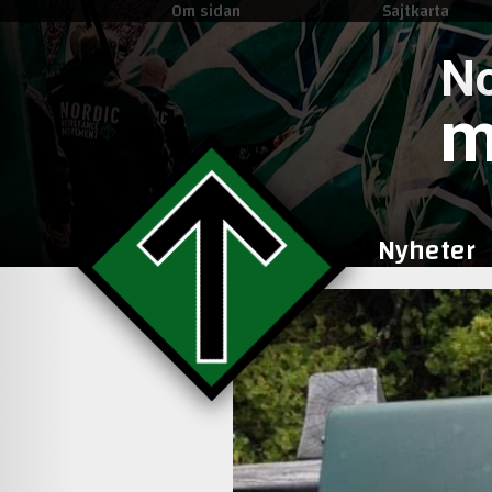
Om sidan
Sajtkarta
No
m
Nyheter