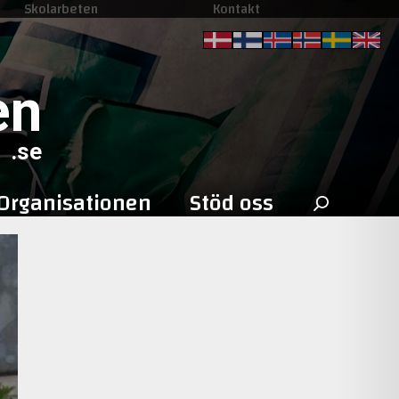
Skolarbeten
Kontakt
en
.se
Sök
Organisationen
Stöd oss
efter: