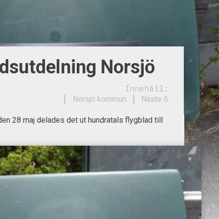
dsutdelning Norsjö
Innehåll:
Norsjö kommun
Näste 6
n 28 maj delades det ut hundratals flygblad till