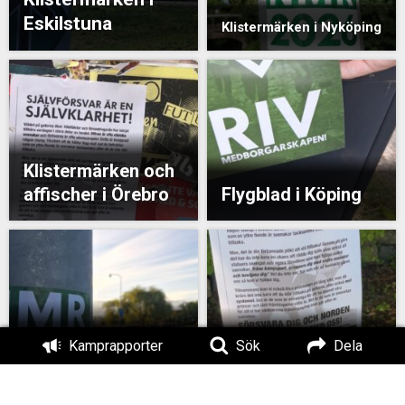
Eskilstuna
Klistermärken i Nyköping
Klistermärken och
affischer i Örebro
Flygblad i Köping
Klistermärken i
Affischer och
Kamprapporter
Sök
Dela
Eskilstuna
klistermärken i Nora