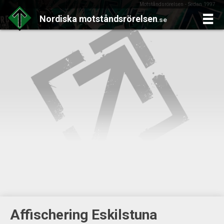
Motståndsrörelsen - Sedan 1997
Nordiska
motståndsrörelsen
.se
Skip
to
content
Affischering Eskilstuna