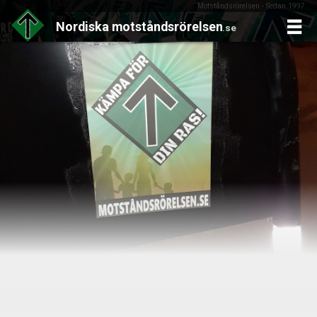
Motståndsrörelsen - Sedan 1997
Nordiska
motståndsrörelsen
.se
Skip
to
content