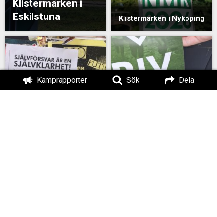
Klistermärken i
Eskilstuna
Klistermärken i Nyköping
Kamprapporter
Sök
Dela
Klistermärken och
affischer i Örebro
Flygblad i Köping
Klistermärken i
Affischer och
Eskilstuna
klistermärken i Nora