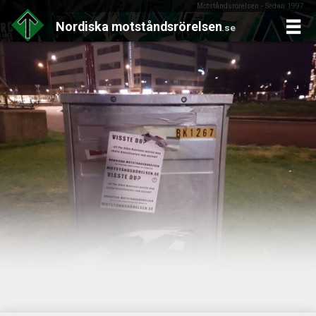
Motståndsrörelsen - Sedan 1997
Nordiska
motståndsrörelsen
.se
Skip
to
content