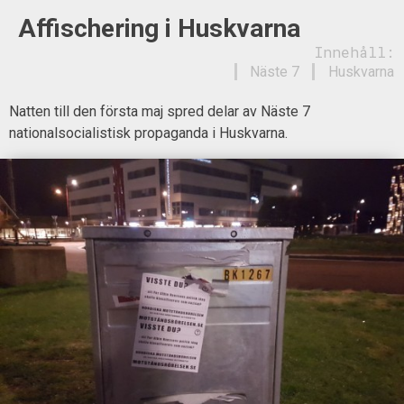
Affischering i Huskvarna
Innehåll:
Näste 7
Huskvarna
Natten till den första maj spred delar av Näste 7
nationalsocialistisk propaganda i Huskvarna.