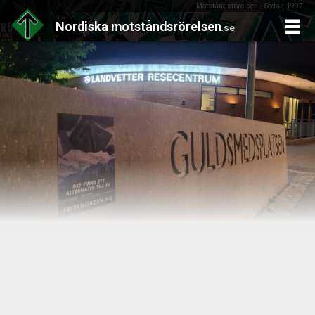
Motståndsrörelsen - Sedan 1997
Nordiska
motståndsrörelsen
.se
Skip
to
content