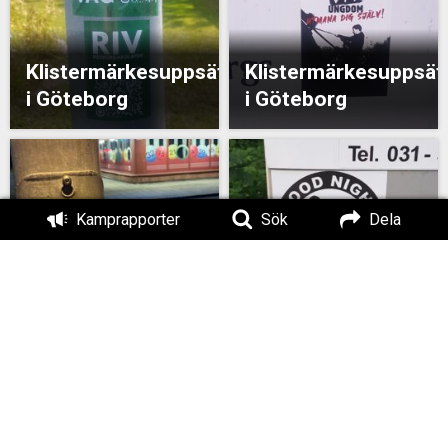
Klistermärkesuppsättning
Klistermärkesuppsät
i Göteborg
i Göteborg
Kamprapporter
Sök
Dela
Klistermärkesuppsät
i Göteborg
Klistermärken i Kungälv