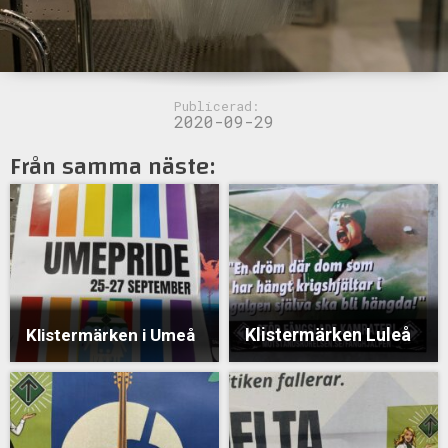
Publicerad:
2020-09-29
Från samma näste:
Klistermärken Luleå
Klistermärken i Umeå