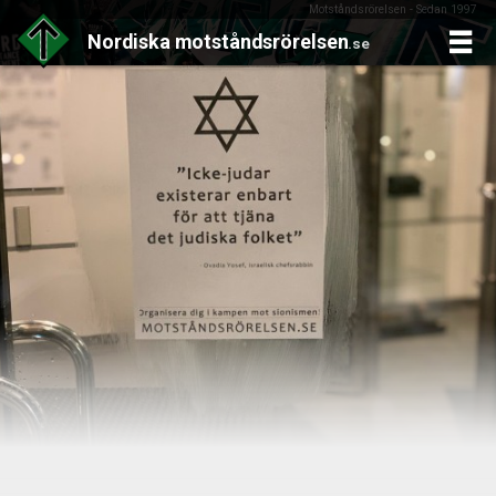
Motståndsrörelsen - Sedan 1997
Nordiska
motståndsrörelsen
.se
Skip
to
content