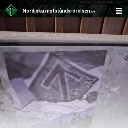
Motståndsrörelsen - Sedan 1997
Nordiska
motståndsrörelsen
.se
Skip
to
content