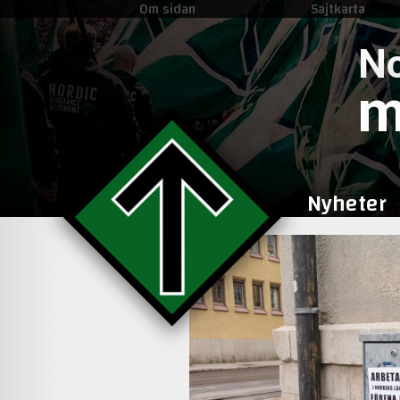
Om sidan
Sajtkarta
No
m
Nyheter