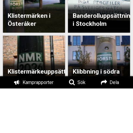
Klistermärken i
Banderolluppsättnin
Österåker
i Stockholm
Klistermärkeuppsättning
Klibbning i södra
i Stockholm
Stockholm
Kamprapporter
Sök
Dela
Banderolluppsättning
Banderollaktion i