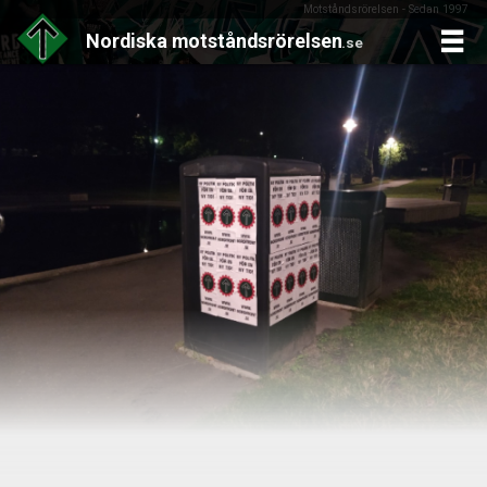
Motståndsrörelsen - Sedan 1997
Nordiska
motståndsrörelsen
.se
Skip
to
content