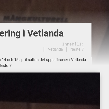
ering i Vetlanda
Innehåll:
Vetlanda
Näste 7
 14 och 15 april sattes det upp affischer i Vetlanda
äste 7.