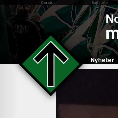
Om sidan
Sajtkarta
No
m
Nyheter