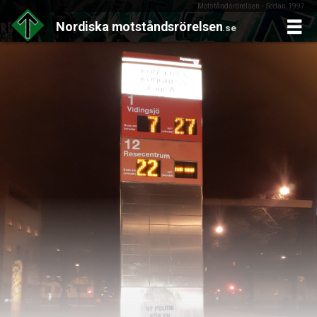
Motståndsrörelsen - Sedan 1997
Nordiska
motståndsrörelsen
.se
Skip
to
content