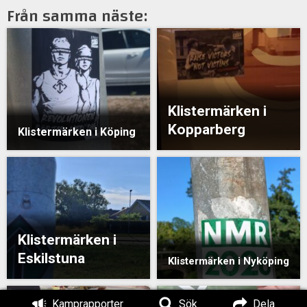
Från samma näste:
Klistermärken i
Kopparberg
Klistermärken i Köping
Klistermärken i
Eskilstuna
Klistermärken i Nyköping
Kamprapporter
Sök
Dela