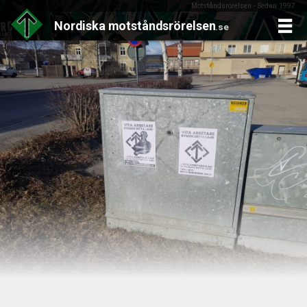
Motståndsrörelsen - Sedan 1997
Nordiska
motståndsrörelsen
.se
Skip
to
content