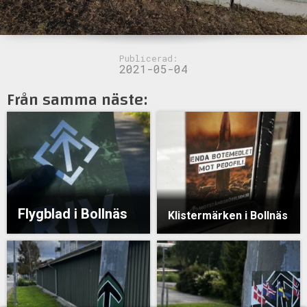
Publicerad:
2021-05-04
Från samma näste:
Flygblad i Bollnäs
Klistermärken i Bollnäs