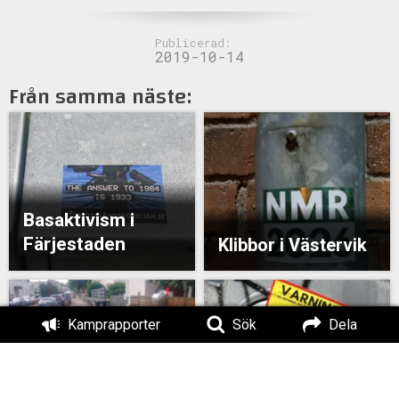
Publicerad:
2019-10-14
Från samma näste:
Basaktivism i
Färjestaden
Klibbor i Västervik
Kamprapporter
Sök
Dela