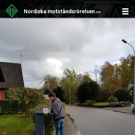
Motståndsrörelsen - Sedan 1997
Nordiska
motståndsrörelsen
.se
Skip
to
content