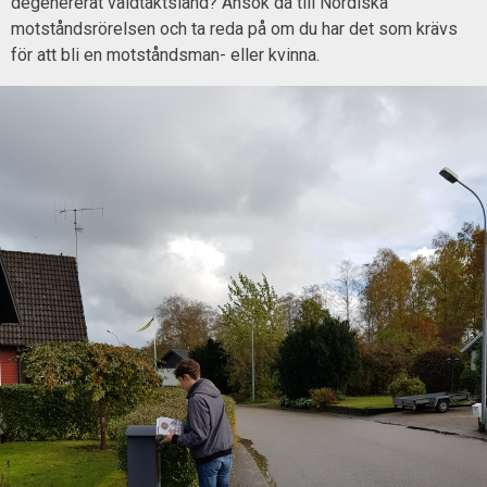
degenererat våldtäktsland? Ansök då till Nordiska
motståndsrörelsen och ta reda på om du har det som krävs
för att bli en motståndsman- eller kvinna.