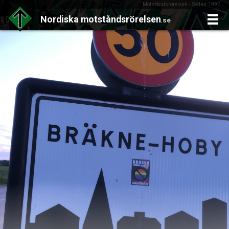
Motståndsrörelsen - Sedan 1997
Nordiska
motståndsrörelsen
.se
Skip
to
content