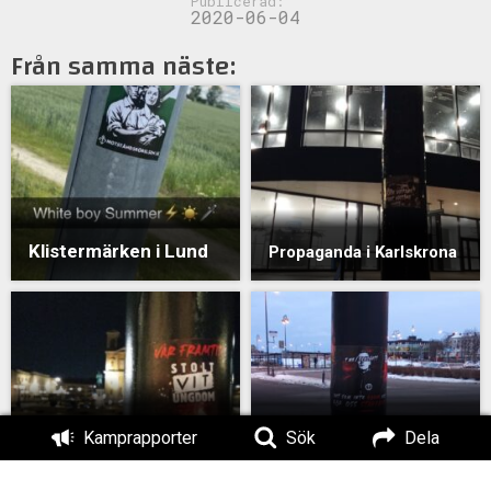
Publicerad:
2020-06-04
Från samma näste:
Klistermärken i Lund
Propaganda i Karlskrona
Klistermärken i
Klistermärken i
Kamprapporter
Sök
Dela
Karlskrona
Karlskrona