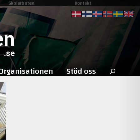
Skolarbeten
Kontakt
en
.se
Sök
Organisationen
Stöd oss
efter: