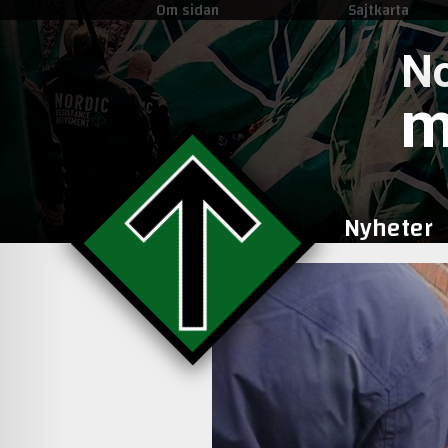
Om sidan
Sajtkarta
No
m
Nyheter