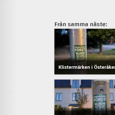
Från samma näste:
Klistermärken i Österåke