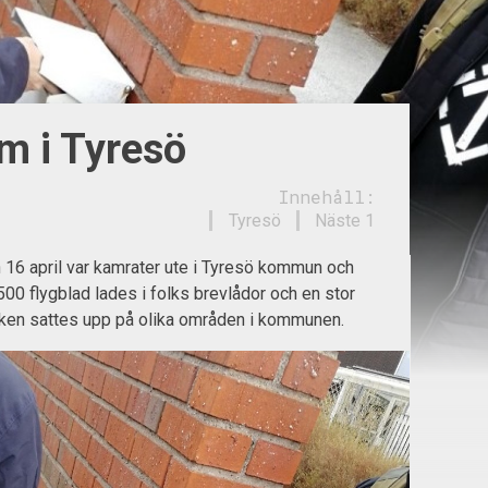
m i Tyresö
Innehåll:
Tyresö
Näste 1
16 april var kamrater ute i Tyresö kommun och
500 flygblad lades i folks brevlådor och en stor
ken sattes upp på olika områden i kommunen.