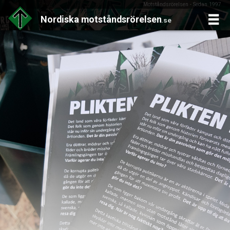
Motståndsrörelsen - Sedan 1997
Nordiska
motståndsrörelsen
.se
Skip
to
content