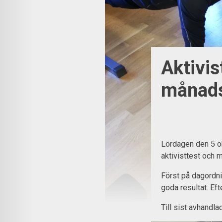
Aktivis
månads
Lördagen den 5 ok
aktivisttest och
Först på dagordn
goda resultat. Eft
Till sist avhand