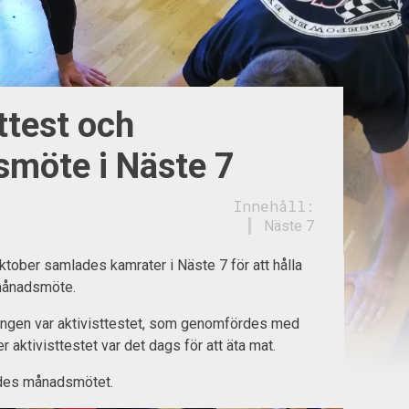
ttest och
möte i Näste 7
Innehåll:
Näste 7
tober samlades kamrater i Näste 7 för att hålla
 månadsmöte.
ingen var aktivisttestet, som genomfördes med
er aktivisttestet var det dags för att äta mat.
lades månadsmötet.