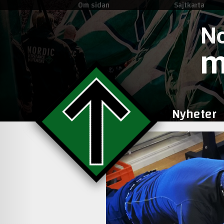
Om sidan
Sajtkarta
No
m
Nyheter