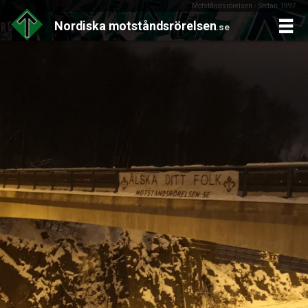
Motståndsrörelsen - Sedan 1997
Nordiska
motståndsrörelsen
.se
Skip
to
content