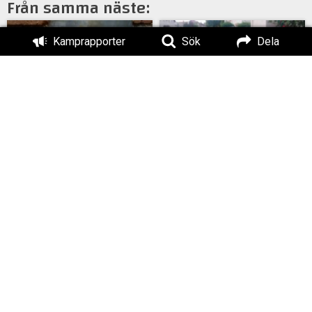
Från samma näste:
Kamprapporter
Sök
Dela
Klibbor i Västervik
Basaktivism i Borgholm
Klistermärken i Tranås
Klistermärken i Tranås