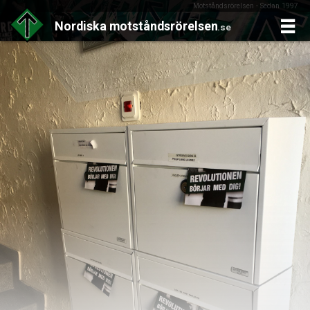
Motståndsrörelsen - Sedan 1997
Nordiska
motståndsrörelsen
.se
Skip
to
content