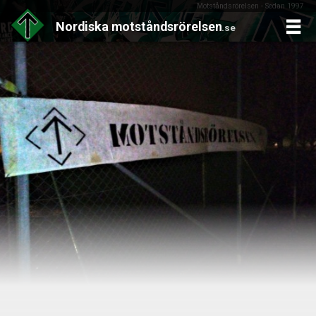
Motståndsrörelsen - Sedan 1997
Nordiska
motståndsrörelsen
.se
Skip
to
content