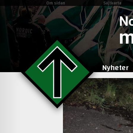
Om sidan
Sajtkarta
No
m
Nyheter