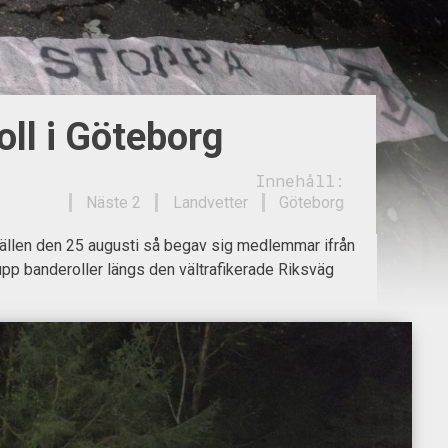
ll i Göteborg
Innehåll:
Näste 2
Landvetter
Göteborg
llen den 25 augusti så begav sig medlemmar ifrån
upp banderoller längs den vältrafikerade Riksväg