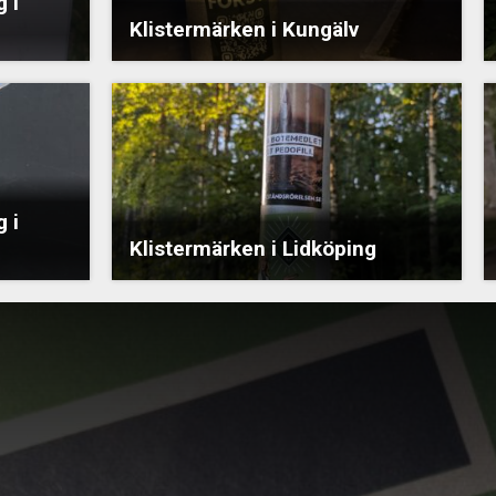
 i
Klistermärken i Kungälv
 i
Klistermärken i Lidköping