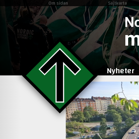
Om sidan
Sajtkarta
No
m
Nyheter