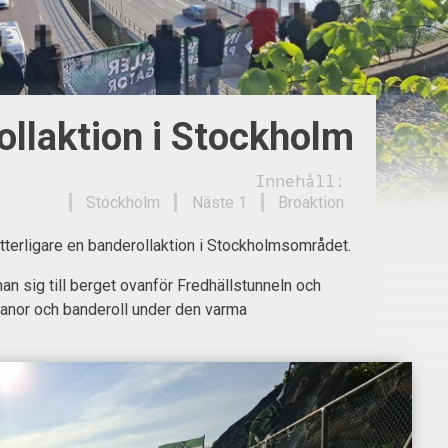
ollaktion i Stockholm
Innehåll:
Stockholm
Näste 1
Broaktion
 ytterligare en banderollaktion i Stockholmsområdet.
n sig till berget ovanför Fredhällstunneln och
fanor och banderoll under den varma