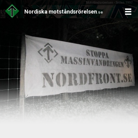
Motståndsrörelsen - Sedan 1997
Nordiska
motståndsrörelsen
.se
Skip
to
content