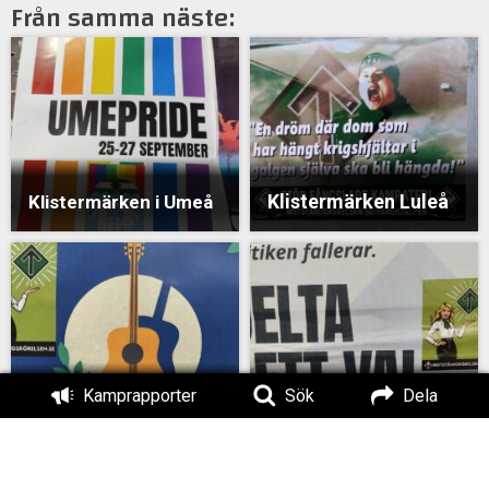
Från samma näste:
Klistermärken Luleå
Klistermärken i Umeå
Kamprapporter
Sök
Dela
Klistermärken i Umeå
Klistermärken i Umeå