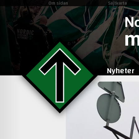
Om sidan
Sajtkarta
No
m
Nyheter