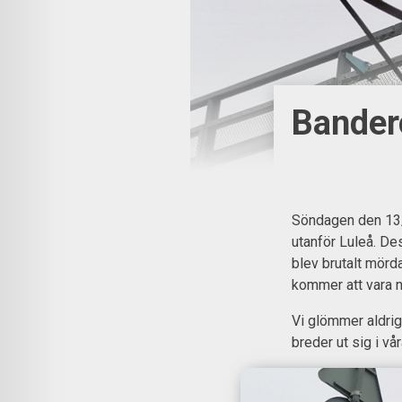
Bandero
Söndagen den 13/
utanför Luleå. D
blev brutalt mördad
kommer att vara n
Vi glömmer aldrig
breder ut sig i vår