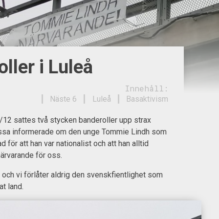
ller i Luleå
Innehåll:
Näste 6
Luleå
Basaktivism
12 sattes två stycken banderoller upp strax
essa informerade om den unge Tommie Lindh som
 för att han var nationalist och att han alltid
ärvarande för oss.
 och vi förlåter aldrig den svenskfientlighet som
at land.