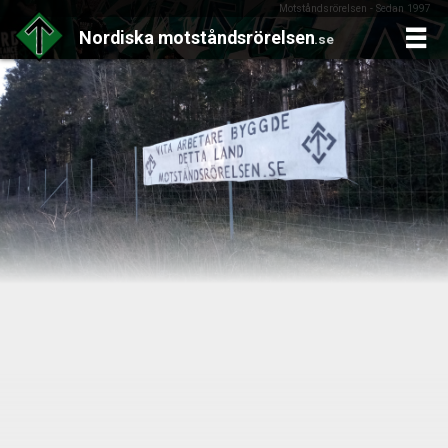
Motståndsrörelsen - Sedan 1997
Nordiska
motståndsrörelsen
.se
Skip
to
content