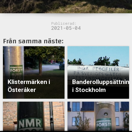
Publicerad:
2021-05-04
Från samma näste:
Klistermärken i
Banderolluppsättnin
Österåker
i Stockholm