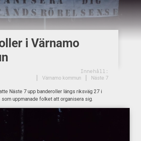
oller i Värnamo
un
Innehåll:
Värnamo kommun
Näste 7
tte Näste 7 upp banderoller längs riksväg 27 i
om uppmanade folket att organisera sig.