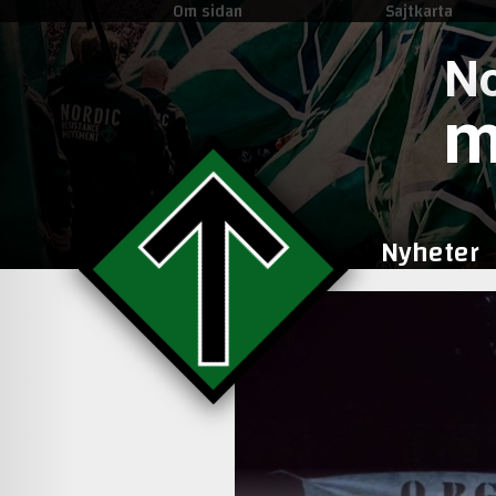
Om sidan
Sajtkarta
No
m
Nyheter