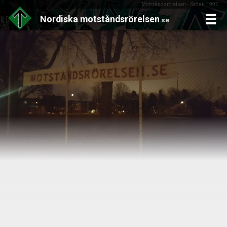
Motståndsrörelsen - Sedan 1997
Nordiska
motståndsrörelsen
.se
Skip
to
content