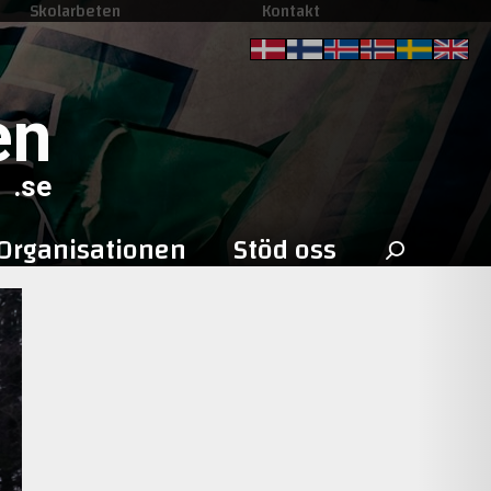
Skolarbeten
Kontakt
en
.se
Sök
Organisationen
Stöd oss
efter: