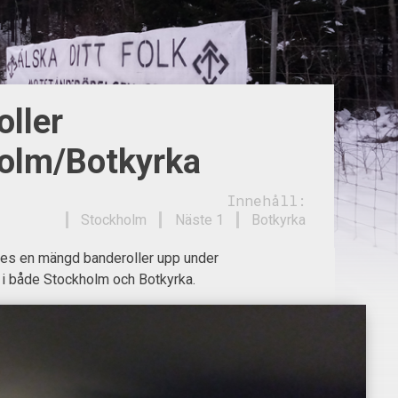
oller
olm/Botkyrka
Innehåll:
Stockholm
Näste 1
Botkyrka
es en mängd banderoller upp under
i både Stockholm och Botkyrka.