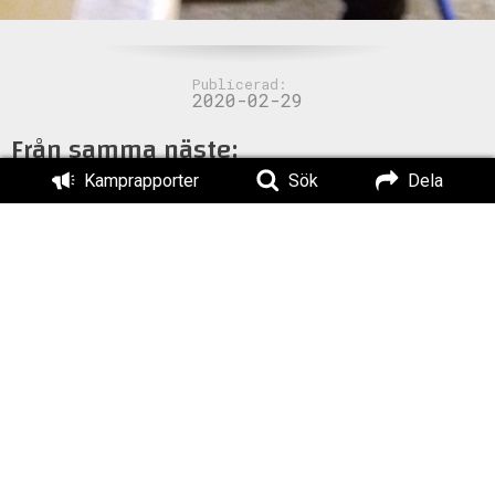
Publicerad:
2020-02-29
Från samma näste:
Kamprapporter
Sök
Dela
Klistermärken i Lund
Propaganda i Karlskrona