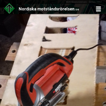
Motståndsrörelsen - Sedan 1997
Nordiska
motståndsrörelsen
.se
Skip
to
content