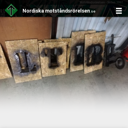
Motståndsrörelsen - Sedan 1997
Nordiska
motståndsrörelsen
.se
Skip
to
content