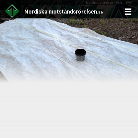
Motståndsrörelsen - Sedan 1997
Nordiska
motståndsrörelsen
.se
Skip
to
content