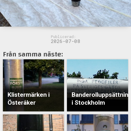
Publicerad:
2026-07-08
Från samma näste:
Klistermärken i
Banderolluppsättnin
Österåker
i Stockholm