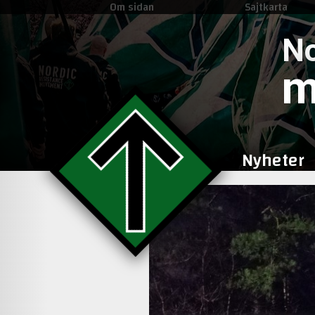
Om sidan
Sajtkarta
No
m
Nyheter