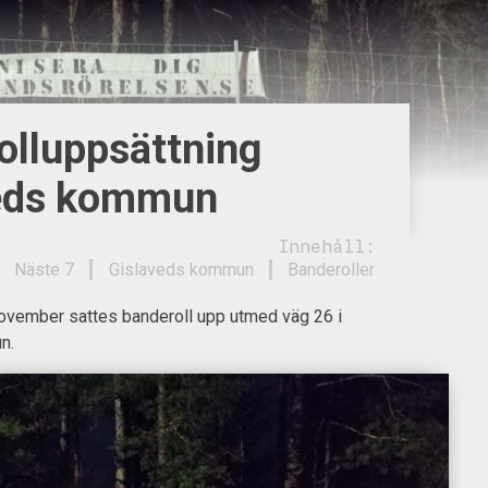
olluppsättning
eds kommun
Innehåll:
Näste 7
Gislaveds kommun
Banderoller
vember sattes banderoll upp utmed väg 26 i
n.