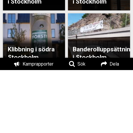
i Stockholm
i Stockholm
Klibbning i södra
Banderolluppsättnin
Stockholm
i Stockholm
Kamprapporter
Sök
Dela
Banderollaktion i
Banderoller uppsatta i
Stockholm
Stockholm