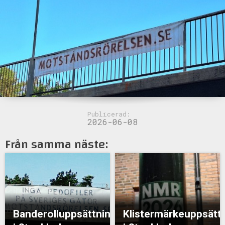
Publicerad:
2026-06-08
Från samma näste:
Banderolluppsättning
Klistermärkeuppsätt