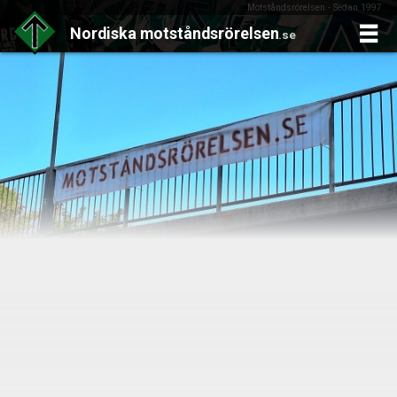
Motståndsrörelsen - Sedan 1997
Nordiska
motståndsrörelsen
.se
Skip
to
content