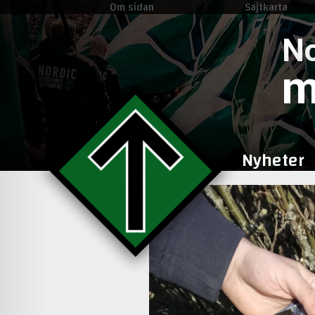
Om sidan
Sajtkarta
No
m
Nyheter