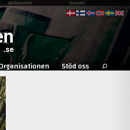
Skolarbeten
Kontakt
en
.se
Sök
Organisationen
Stöd oss
efter: