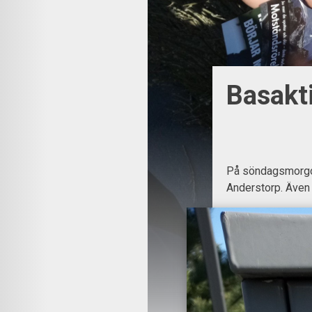
Basakt
På söndagsmorgone
Anderstorp. Även 