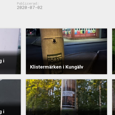
Publicerad:
2020-07-02
 i
Klistermärken i Kungälv
 i