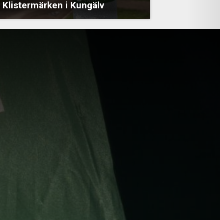
Klistermärken i Kungälv