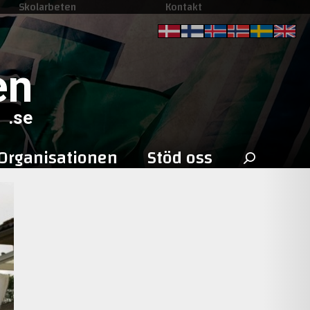
Skolarbeten
Kontakt
en
.se
Sök
Organisationen
Stöd oss
efter: