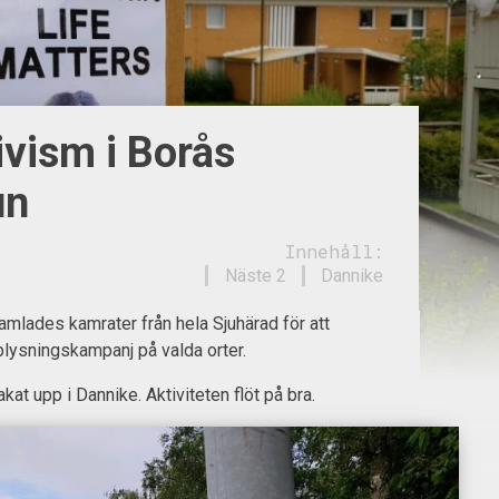
vism i Borås
un
Innehåll:
Näste 2
Dannike
mlades kamrater från hela Sjuhärad för att
lysningskampanj på valda orter.
akat upp i Dannike. Aktiviteten flöt på bra.