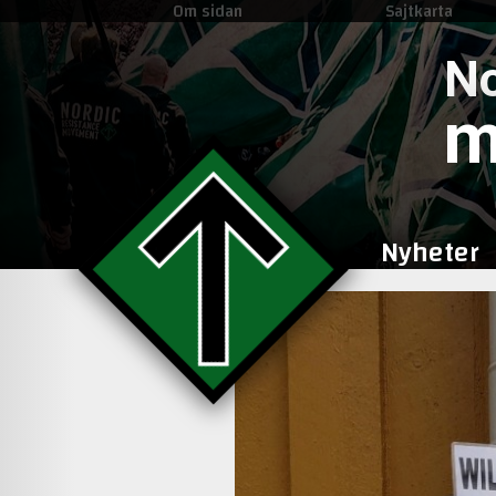
Om sidan
Sajtkarta
No
m
Nyheter