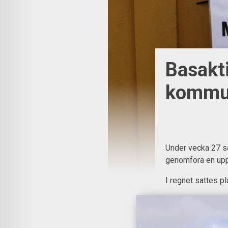
Basakti
komm
Under vecka 27 sa
genomföra en upp
I regnet sattes pl