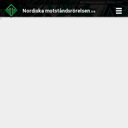
Motståndsrörelsen - Sedan 1997
Nordiska
motståndsrörelsen
.se
Skip
to
content