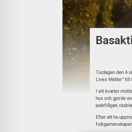
Basakti
Tisdagen den 4 ok
Lives Matter” till
I ett kvarter möt
hus och gjorde en
judefrågan, rasbl
Efter att ha uppm
folkgemenskapen 