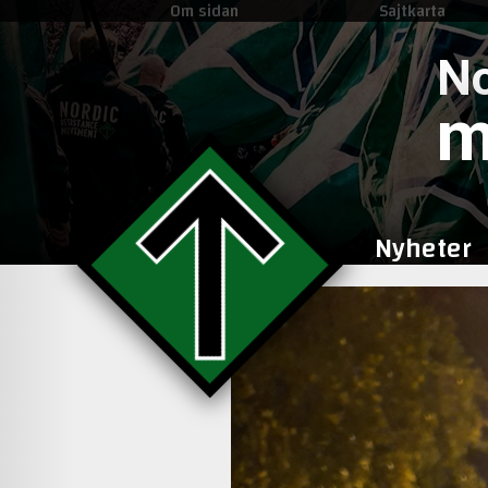
Om sidan
Sajtkarta
No
m
Nyheter