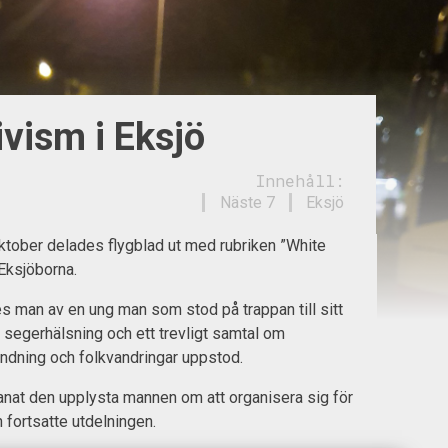
vism i Eksjö
Innehåll:
Näste 7
Eksjö
tober delades flygblad ut med rubriken ”White
 Eksjöborna.
tes man av en ung man som stod på trappan till sitt
 segerhälsning och ett trevligt samtal om
andning och folkvandringar uppstod.
anat den upplysta mannen om att organisera sig för
fortsatte utdelningen.