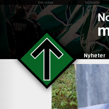
Om sidan
Sajtkarta
No
m
Nyheter