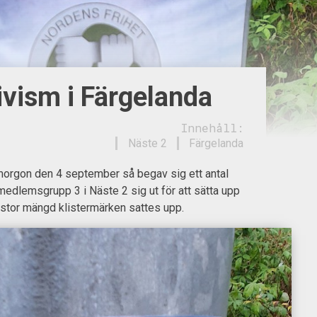
ivism i Färgelanda
Innehåll:
Näste 2
Färgelanda
morgon den 4 september så begav sig ett antal
dlemsgrupp 3 i Näste 2 sig ut för att sätta upp
 stor mängd klistermärken sattes upp.