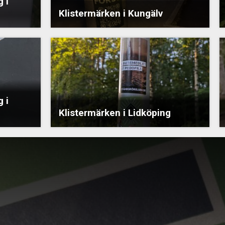
 i
Klistermärken i Kungälv
 i
Klistermärken i Lidköping